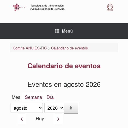
Saltar
al
contenido
Menú
Comité ANUIES-TIC
>
Calendario de eventos
Calendario de eventos
Eventos en agosto 2026
Mes
Semana
Día
Mes
Año
Anterior
Siguiente
Hoy