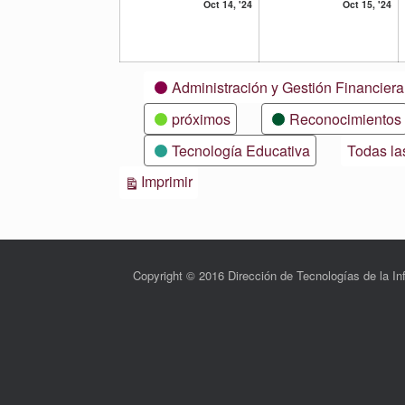
14
15
Oct 14, '24
Oct 15, '24
octubre,
oc
2024
20
Categorías
Administración y Gestión Financiera
próximos
Reconocimientos
Tecnología Educativa
Todas la
Vistas
Imprimir
Copyright © 2016 Dirección de Tecnologías de la 