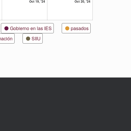
18
19
20
Oct 19, '24
Oct 20, '24
octubre,
octubre,
octubre,
2024
2024
2024
Gobierno en las IES
pasados
mación
SIIU