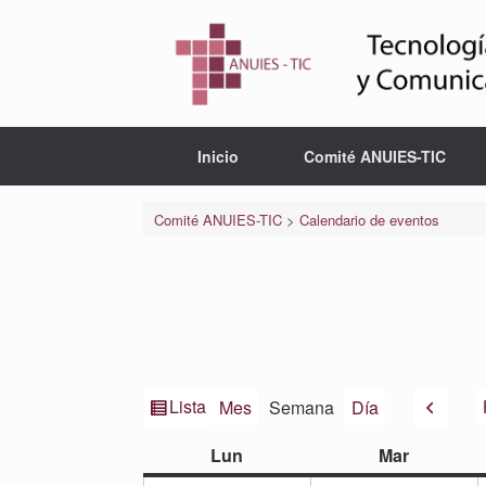
Saltar
al
contenido
Inicio
Comité ANUIES-TIC
Comité ANUIES-TIC
>
Calendario de eventos
Ver
Anteri
Lista
Mes
Semana
Día
como
lunes
martes
Lun
Mar