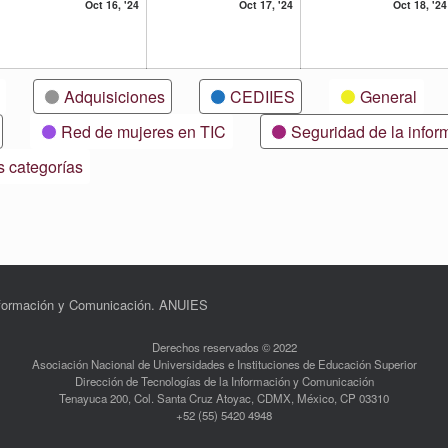
16
17
Oct 16, '24
Oct 17, '24
Oct 18, '24
tubre,
octubre,
octubre,
24
2024
2024
Adquisiciones
CEDIIES
General
Red de mujeres en TIC
Seguridad de la infor
s categorías
Información y Comunicación. ANUIES
Derechos reservados © 2022
Asociación Nacional de Universidades e Instituciones de Educación Superior
Dirección de Tecnologías de la Información y Comunicación
Tenayuca 200, Col. Santa Cruz Atoyac, CDMX, México, CP 03310
+52 (55) 5420 4948