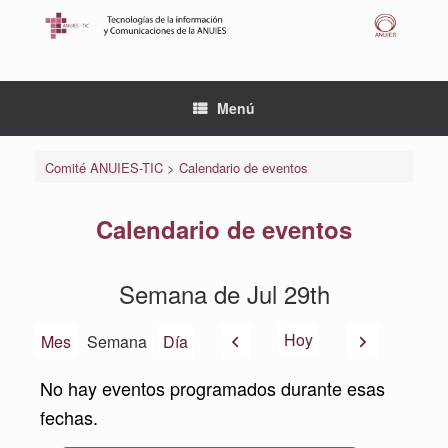
Saltar
al
contenido
Menú
Comité ANUIES-TIC
>
Calendario de eventos
Calendario de eventos
Semana de Jul 29th
Anterior
Siguiente
Hoy
Mes
Semana
Día
No hay eventos programados durante esas
fechas.