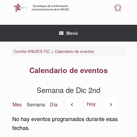
Saltar
al
contenido
Menú
Comité ANUIES-TIC
>
Calendario de eventos
Calendario de eventos
Semana de Dic 2nd
Anterior
Siguiente
Hoy
Mes
Semana
Día
No hay eventos programados durante esas
fechas.