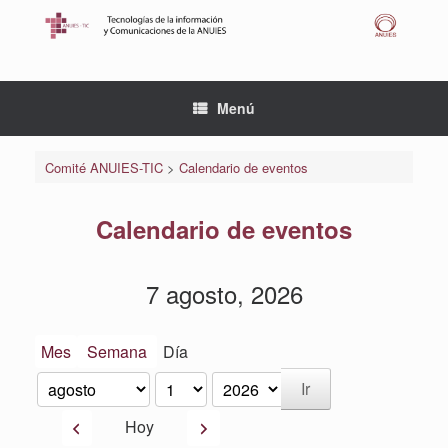
Saltar
al
contenido
Menú
Comité ANUIES-TIC
>
Calendario de eventos
Calendario de eventos
7 agosto, 2026
Mes
Semana
Día
Mes
Día
Año
Anterior
Siguiente
Hoy