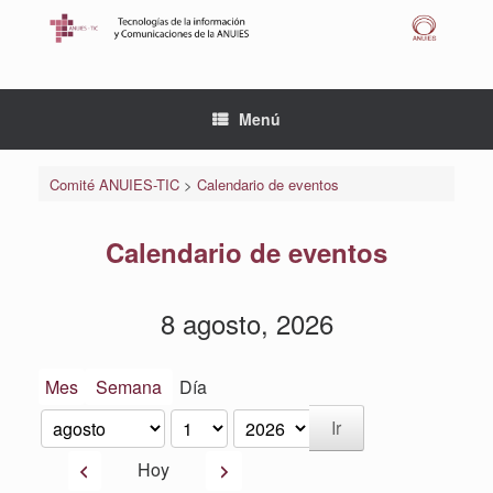
Saltar
al
contenido
Menú
Comité ANUIES-TIC
>
Calendario de eventos
Calendario de eventos
8 agosto, 2026
Mes
Semana
Día
Mes
Día
Año
Anterior
Siguiente
Hoy