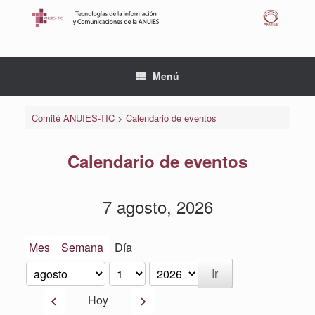
Saltar
al
contenido
Menú
Comité ANUIES-TIC
>
Calendario de eventos
Calendario de eventos
7 agosto, 2026
Mes
Semana
Día
Mes
Día
Año
Anterior
Siguiente
Hoy