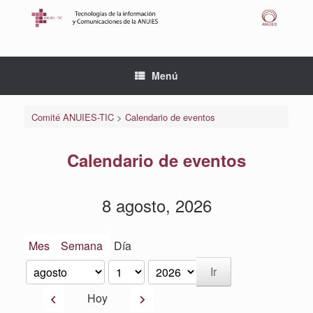
Saltar
al
contenido
Menú
Comité ANUIES-TIC
>
Calendario de eventos
Calendario de eventos
8 agosto, 2026
Mes
Semana
Día
Mes
Día
Año
Anterior
Siguiente
Hoy