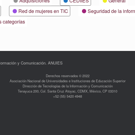
Adquisiciones
CEDIIES
General
Red de mujeres en TIC
Seguridad de la infor
s categorías
Información y Comunicación. ANUIES
Derechos reservados © 2022
Asociación Nacional de Universidades e Instituciones de Educación Superior
Dirección de Tecnologías de la Información y Comunicación
Tenayuca 200, Col. Santa Cruz Atoyac, CDMX, México, CP 03310
+52 (55) 5420 4948