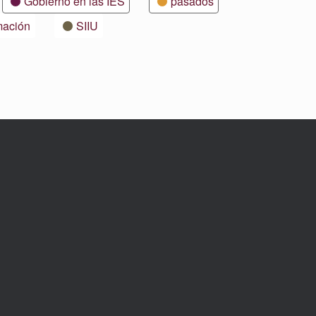
Gobierno en las IES
pasados
mación
SIIU