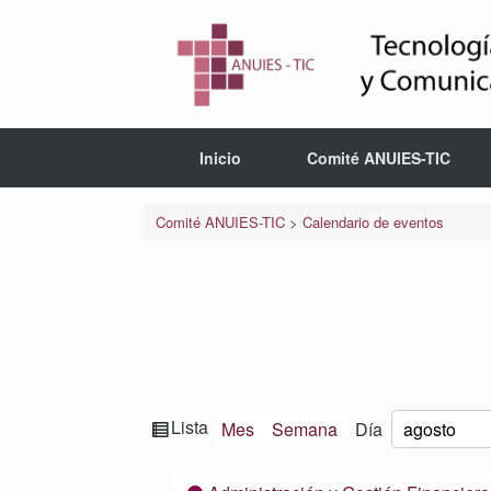
Saltar
al
contenido
Inicio
Comité ANUIES-TIC
Comité ANUIES-TIC
>
Calendario de eventos
Ver
Lista
Mes
Semana
Día
Mes
Día
Año
como
Categorías