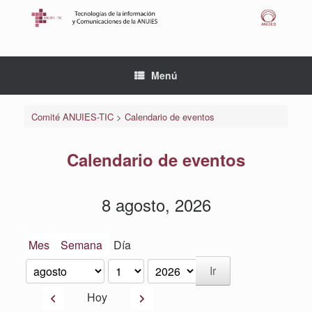
Saltar
al
contenido
Menú
Comité ANUIES-TIC
>
Calendario de eventos
Calendario de eventos
8 agosto, 2026
Mes
Semana
Día
Mes
Día
Año
Anterior
Siguiente
Hoy