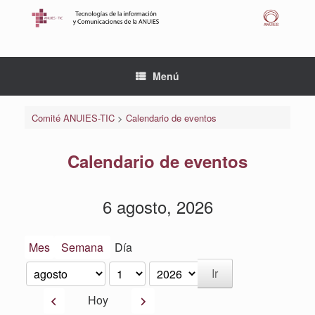
Saltar
al
contenido
Menú
Comité ANUIES-TIC
>
Calendario de eventos
Calendario de eventos
6 agosto, 2026
Mes
Semana
Día
Mes
Día
Año
Anterior
Siguiente
Hoy