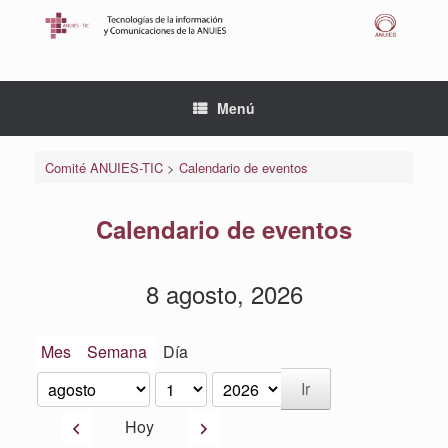
Saltar
al
contenido
Menú
Comité ANUIES-TIC
>
Calendario de eventos
Calendario de eventos
8 agosto, 2026
Mes
Semana
Día
Mes
Día
Año
Anterior
Siguiente
Hoy