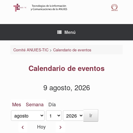
Saltar
al
contenido
Menú
Comité ANUIES-TIC
>
Calendario de eventos
Calendario de eventos
9 agosto, 2026
Mes
Semana
Día
Mes
Día
Año
Anterior
Siguiente
Hoy