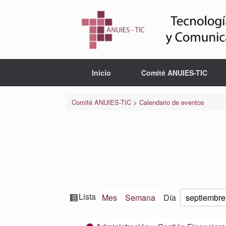
Saltar
al
contenido
Inicio
Comité ANUIES-TIC
Comité ANUIES-TIC
>
Calendario de eventos
Ver
Lista
Mes
Semana
Día
Mes
Día
Año
como
Categorías