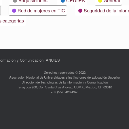
Adquisiciones
CEDIIES
General
Red de mujeres en TIC
Seguridad de la infor
s categorías
Información y Comunicación. ANUIES
Derechos reservados © 2022
Asociación Nacional de Universidades e Instituciones de Educación Superior
Dirección de Tecnologías de la Información y Comunicación
Tenayuca 200, Col. Santa Cruz Atoyac, CDMX, México, CP 03310
+52 (55) 5420 4948