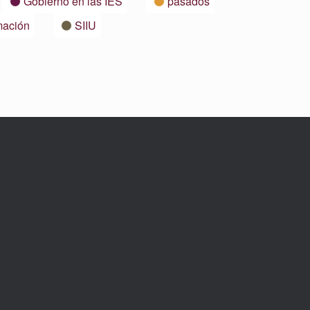
Gobierno en las IES
pasados
mación
SIIU