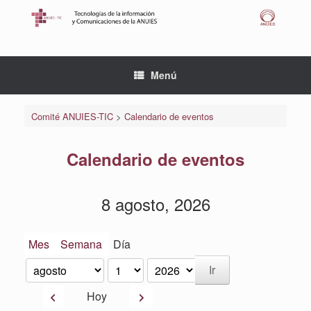
Saltar
al
contenido
Menú
Comité ANUIES-TIC
>
Calendario de eventos
Calendario de eventos
8 agosto, 2026
Mes
Semana
Día
Mes
Día
Año
Anterior
Siguiente
Hoy