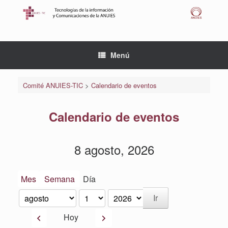
Saltar
al
contenido
Menú
Comité ANUIES-TIC
>
Calendario de eventos
Calendario de eventos
8 agosto, 2026
Mes
Semana
Día
Mes
Día
Año
Anterior
Siguiente
Hoy