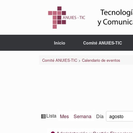
Saltar
al
contenido
Inicio
Comité ANUIES-TIC
Comité ANUIES-TIC
>
Calendario de eventos
Ver
Lista
Mes
Semana
Día
Mes
Día
Año
como
Categorías