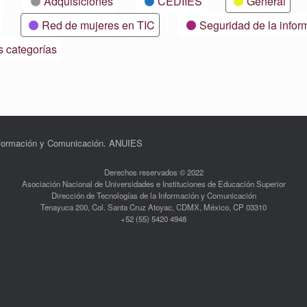
Adquisiciones
CEDIIES
General
Red de mujeres en TIC
Seguridad de la infor
s categorías
Información y Comunicación. ANUIES
Derechos reservados © 2022
Asociación Nacional de Universidades e Instituciones de Educación Superior
Dirección de Tecnologías de la Información y Comunicación
Tenayuca 200, Col. Santa Cruz Atoyac, CDMX, México, CP 03310
+52 (55) 5420 4948