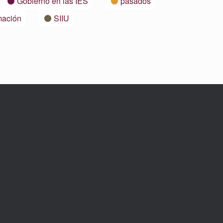
Gobierno en las IES
pasados
mación
SIIU