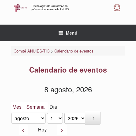
Saltar
al
contenido
Menú
Comité ANUIES-TIC
>
Calendario de eventos
Calendario de eventos
8 agosto, 2026
Mes
Semana
Día
Mes
Día
Año
Anterior
Siguiente
Hoy