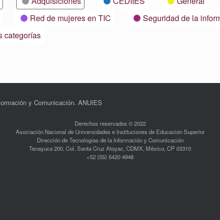
Adquisiciones
CEDIIES
General
Red de mujeres en TIC
Seguridad de la infor
s categorías
Información y Comunicación. ANUIES
Derechos reservados © 2022
Asociación Nacional de Universidades e Instituciones de Educación Superior
Dirección de Tecnologías de la Información y Comunicación
Tenayuca 200, Col. Santa Cruz Atoyac, CDMX, México, CP 03310
+52 (55) 5420 4948