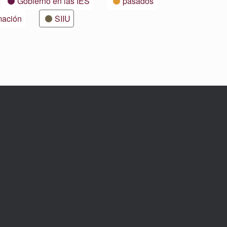
Gobierno en las IES
pasados
mación
SIIU