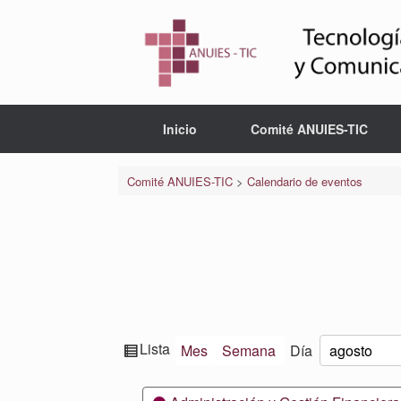
Saltar
al
contenido
Inicio
Comité ANUIES-TIC
Comité ANUIES-TIC
>
Calendario de eventos
Ver
Lista
Mes
Semana
Día
Mes
Día
Año
como
Categorías