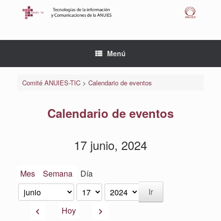
Saltar
al
contenido
Menú
Comité ANUIES-TIC
>
Calendario de eventos
Calendario de eventos
17 junio, 2024
Mes
Semana
Día
Mes
Día
Año
Anterior
Siguiente
Hoy