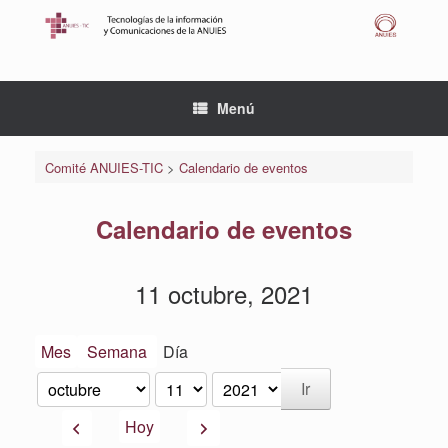
Saltar
al
contenido
Menú
Comité ANUIES-TIC
>
Calendario de eventos
Calendario de eventos
11 octubre, 2021
Mes
Semana
Día
Mes
Día
Año
Anterior
Siguiente
Hoy