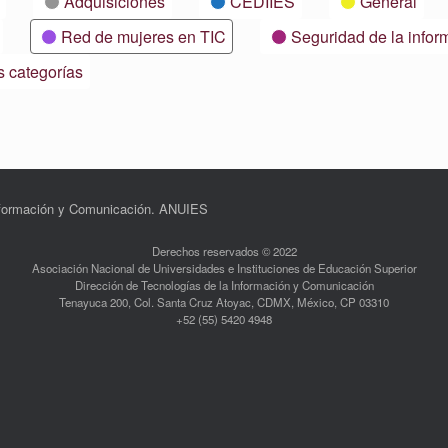
Adquisiciones
CEDIIES
General
Red de mujeres en TIC
Seguridad de la infor
s categorías
Información y Comunicación. ANUIES
Derechos reservados © 2022
Asociación Nacional de Universidades e Instituciones de Educación Superior
Dirección de Tecnologías de la Información y Comunicación
Tenayuca 200, Col. Santa Cruz Atoyac, CDMX, México, CP 03310
+52 (55) 5420 4948