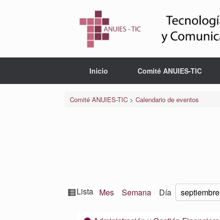
Saltar
al
contenido
Inicio
Comité ANUIES-TIC
Comité ANUIES-TIC
>
Calendario de eventos
Ver
Lista
Mes
Semana
Día
Mes
Día
Año
como
Categorías