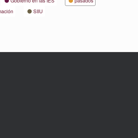
Gobierno en las IES
pasados
mación
SIIU