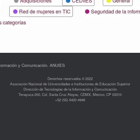
Adquisiciones
CEDIIES
General
Red de mujeres en TIC
Seguridad de la infor
s categorías
Información y Comunicación. ANUIES
Derechos reservados © 2022
Asociación Nacional de Universidades e Instituciones de Educación Superior
Dirección de Tecnologías de la Información y Comunicación
Tenayuca 200, Col. Santa Cruz Atoyac, CDMX, México, CP 03310
+52 (55) 5420 4948