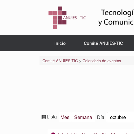
Saltar
al
contenido
Inicio
Comité ANUIES-TIC
Comité ANUIES-TIC
>
Calendario de eventos
Ver
Lista
Mes
Semana
Día
Mes
Día
Año
como
Categorías