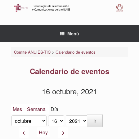
Saltar
al
contenido
Menú
Comité ANUIES-TIC
>
Calendario de eventos
Calendario de eventos
16 octubre, 2021
Mes
Semana
Día
Mes
Día
Año
Anterior
Siguiente
Hoy