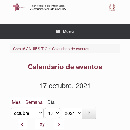
Saltar
al
contenido
Menú
Comité ANUIES-TIC
>
Calendario de eventos
Calendario de eventos
17 octubre, 2021
Mes
Semana
Día
Mes
Día
Año
Anterior
Siguiente
Hoy