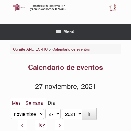
Saltar
al
contenido
Menú
Comité ANUIES-TIC
>
Calendario de eventos
Calendario de eventos
27 noviembre, 2021
Mes
Semana
Día
Mes
Día
Año
Anterior
Siguiente
Hoy