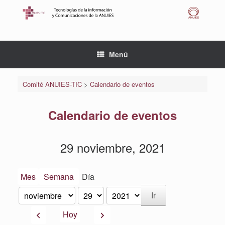
Saltar
al
contenido
Menú
Comité ANUIES-TIC
>
Calendario de eventos
Calendario de eventos
29 noviembre, 2021
Mes
Semana
Día
Mes
Día
Año
Anterior
Siguiente
Hoy