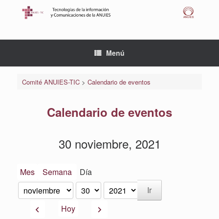
Saltar
al
contenido
Menú
Comité ANUIES-TIC
>
Calendario de eventos
Calendario de eventos
30 noviembre, 2021
Mes
Semana
Día
Mes
Día
Año
Anterior
Siguiente
Hoy