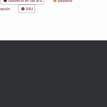
Gobierno en las IES
pasados
mación
SIIU