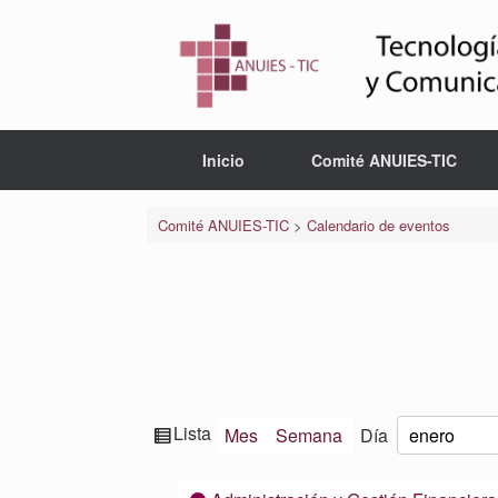
Saltar
al
contenido
Inicio
Comité ANUIES-TIC
Comité ANUIES-TIC
>
Calendario de eventos
Ver
Lista
Mes
Semana
Día
Mes
Día
Año
como
Categorías