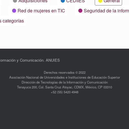
Adquisiciones
CEDIIES
General
Red de mujeres en TIC
Seguridad de la infor
s categorías
Información y Comunicación. ANUIES
Derechos reservados © 2022
Asociación Nacional de Universidades e Instituciones de Educación Superior
Dirección de Tecnologías de la Información y Comunicación
Tenayuca 200, Col. Santa Cruz Atoyac, CDMX, México, CP 03310
+52 (55) 5420 4948