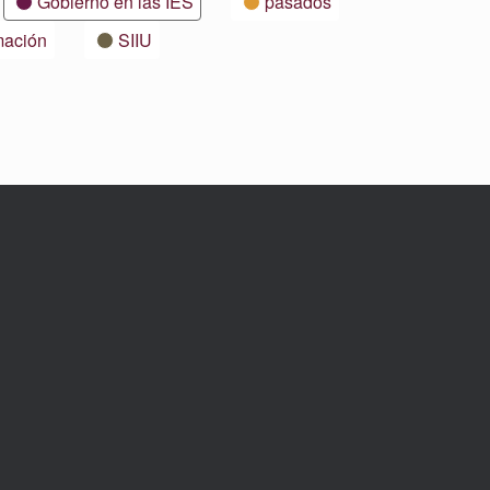
Gobierno en las IES
pasados
mación
SIIU