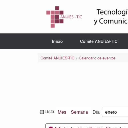
Saltar
al
contenido
Inicio
Comité ANUIES-TIC
Comité ANUIES-TIC
>
Calendario de eventos
Ver
Lista
Mes
Semana
Día
Mes
Día
Año
como
Categorías