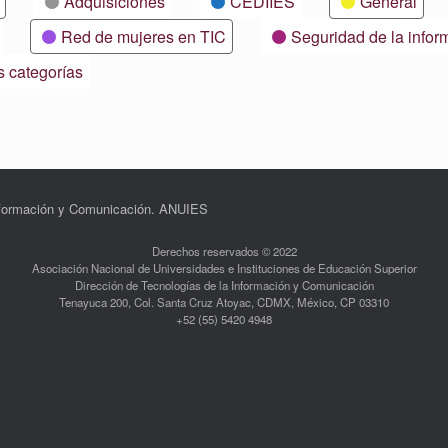
Adquisiciones
CEDIIES
General
Red de mujeres en TIC
Seguridad de la infor
s categorías
Información y Comunicación. ANUIES
Derechos reservados © 2022
Asociación Nacional de Universidades e Instituciones de Educación Superior
Dirección de Tecnologías de la Información y Comunicación
Tenayuca 200, Col. Santa Cruz Atoyac, CDMX, México, CP 03310
+52 (55) 5420 4948