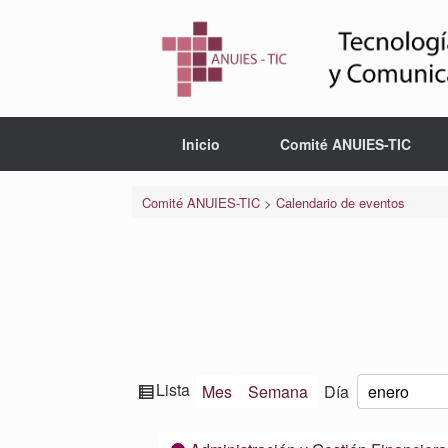
Saltar
al
contenido
Inicio
Comité ANUIES-TIC
Comité ANUIES-TIC
>
Calendario de eventos
Ver
Lista
Mes
Semana
Día
Mes
Día
Año
como
Categorías