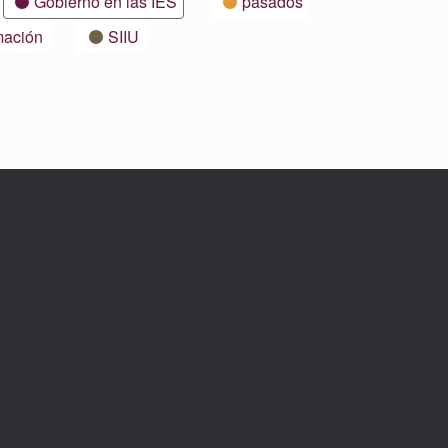
Gobierno en las IES
pasados
mación
SIIU