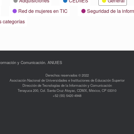
Adquisiciones
CEDIIES
General
Red de mujeres en TIC
Seguridad de la infor
s categorías
Información y Comunicación. ANUIES
Derechos reservados © 2022
Asociación Nacional de Universidades e Instituciones de Educación Superior
Dirección de Tecnologías de la Información y Comunicación
Tenayuca 200, Col. Santa Cruz Atoyac, CDMX, México, CP 03310
+52 (55) 5420 4948