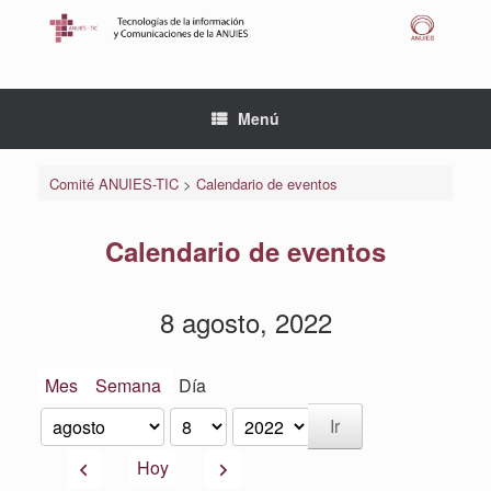
Saltar
al
contenido
Menú
Comité ANUIES-TIC
>
Calendario de eventos
Calendario de eventos
8 agosto, 2022
Mes
Semana
Día
Mes
Día
Año
Anterior
Siguiente
Hoy