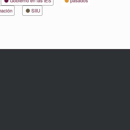
Gobierno en las IES
pasados
mación
SIIU