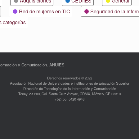
Adquisiciones
CEDIIES
General
Red de mujeres en TIC
Seguridad de la infor
s categorías
Información y Comunicación. ANUIES
Derechos reservados © 2022
Asociación Nacional de Universidades e Instituciones de Educación Superior
Dirección de Tecnologías de la Información y Comunicación
Tenayuca 200, Col. Santa Cruz Atoyac, CDMX, México, CP 03310
+52 (55) 5420 4948