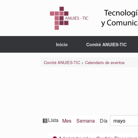
Saltar
al
contenido
Inicio
Comité ANUIES-TIC
Comité ANUIES-TIC
>
Calendario de eventos
Ver
Lista
Mes
Semana
Día
Mes
Día
Año
como
Categorías