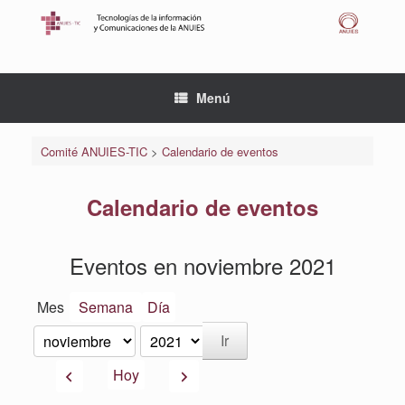
Saltar
al
contenido
Menú
Comité ANUIES-TIC
>
Calendario de eventos
Calendario de eventos
Eventos en noviembre 2021
Mes
Semana
Día
Mes
Año
Anterior
Siguiente
Hoy