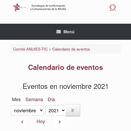
Saltar
al
contenido
Menú
Comité ANUIES-TIC
>
Calendario de eventos
Calendario de eventos
Eventos en noviembre 2021
Mes
Semana
Día
Mes
Año
Anterior
Siguiente
Hoy