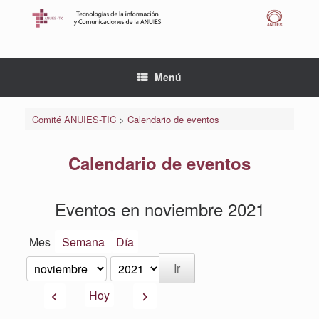
Saltar
al
contenido
Menú
Comité ANUIES-TIC
>
Calendario de eventos
Calendario de eventos
Eventos en noviembre 2021
Mes
Semana
Día
Mes
Año
Anterior
Siguiente
Hoy