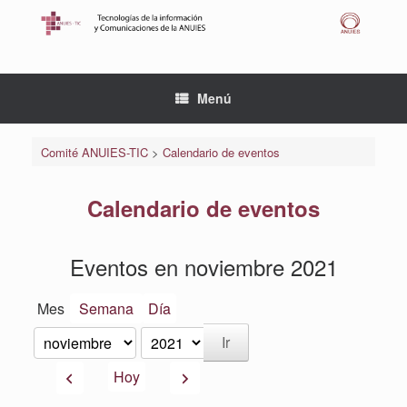
Saltar
al
contenido
Menú
Comité ANUIES-TIC
>
Calendario de eventos
Calendario de eventos
Eventos en noviembre 2021
Mes
Semana
Día
Mes
Año
Anterior
Siguiente
Hoy