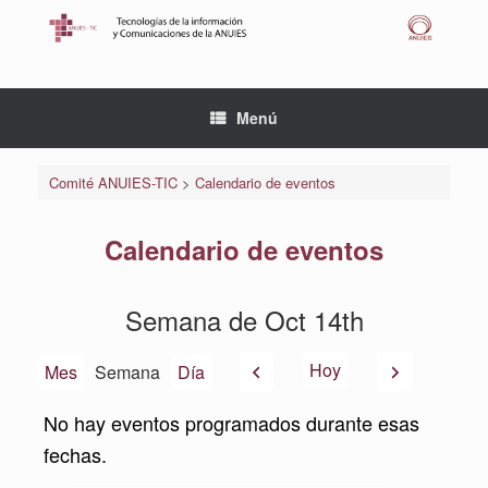
Saltar
al
contenido
Menú
Comité ANUIES-TIC
>
Calendario de eventos
Calendario de eventos
Semana de Oct 14th
Anterior
Siguiente
Hoy
Mes
Semana
Día
No hay eventos programados durante esas
fechas.