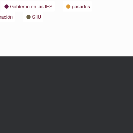
Gobierno en las IES
pasados
mación
SIIU