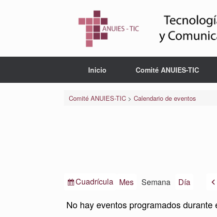
Saltar
al
contenido
Inicio
Comité ANUIES-TIC
Comité ANUIES-TIC
>
Calendario de eventos
Ver
Cuadrícula
Mes
Semana
Día
como
No hay eventos programados durante 