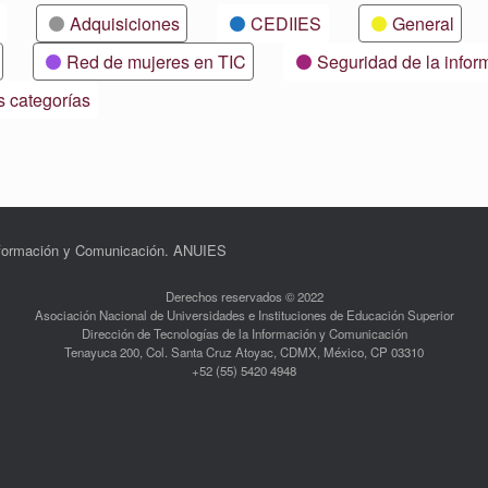
Adquisiciones
CEDIIES
General
Red de mujeres en TIC
Seguridad de la infor
s categorías
Información y Comunicación. ANUIES
Derechos reservados © 2022
Asociación Nacional de Universidades e Instituciones de Educación Superior
Dirección de Tecnologías de la Información y Comunicación
Tenayuca 200, Col. Santa Cruz Atoyac, CDMX, México, CP 03310
+52 (55) 5420 4948