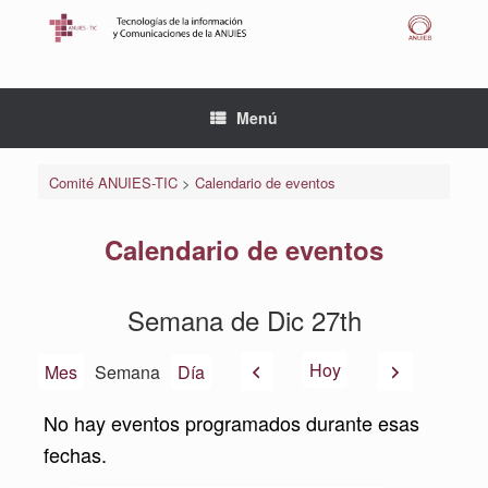
Saltar
al
contenido
Menú
Comité ANUIES-TIC
>
Calendario de eventos
Calendario de eventos
Semana de Dic 27th
Anterior
Siguiente
Hoy
Mes
Semana
Día
No hay eventos programados durante esas
fechas.