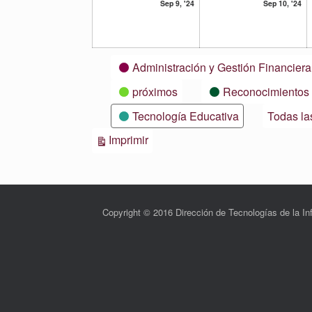
9
10
Sep 9, '24
Sep 10, '24
septiembre,
se
2024
20
Categorías
Administración y Gestión Financiera
próximos
Reconocimientos
Tecnología Educativa
Todas la
Vistas
Imprimir
Copyright © 2016 Dirección de Tecnologías de la 