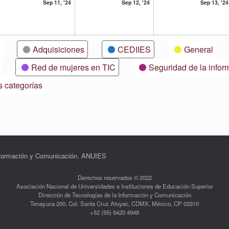
11
12
Sep 11, '24
Sep 12, '24
Sep 13, '24
ptiembre,
septiembre,
septiembre,
24
2024
2024
Adquisiciones
CEDIIES
General
Red de mujeres en TIC
Seguridad de la infor
s categorías
Información y Comunicación. ANUIES
Derechos reservados © 2022
Asociación Nacional de Universidades e Instituciones de Educación Superior
Dirección de Tecnologías de la Información y Comunicación
Tenayuca 200, Col. Santa Cruz Atoyac, CDMX, México, CP 03310
+52 (55) 5420 4948