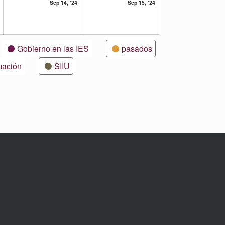
13
14
15
Sep 14, '24
Sep 15, '24
septiembre,
septiembre,
septiembre,
2024
2024
2024
Gobierno en las IES
pasados
mación
SIIU