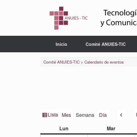
Saltar
al
contenido
Inicio
Comité ANUIES-TIC
Comité ANUIES-TIC
>
Calendario de eventos
Ver
Anteri
Lista
Mes
Semana
Día
como
lunes
martes
Lun
Mar