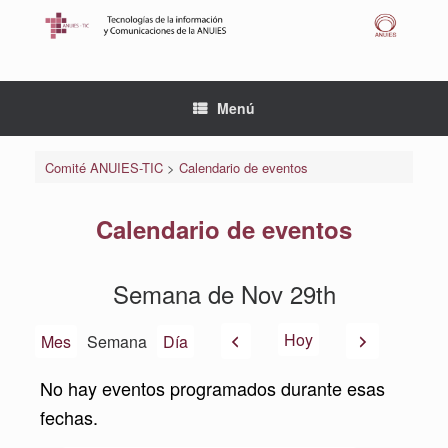
Saltar
al
contenido
Menú
Comité ANUIES-TIC
>
Calendario de eventos
Calendario de eventos
Semana de Nov 29th
Anterior
Siguiente
Hoy
Mes
Semana
Día
No hay eventos programados durante esas
fechas.