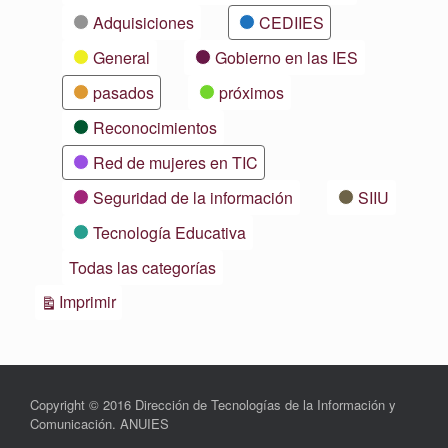
Adquisiciones
CEDIIES
General
Gobierno en las IES
pasados
próximos
Reconocimientos
Red de mujeres en TIC
Seguridad de la información
SIIU
Tecnología Educativa
Todas las categorías
Vistas
Imprimir
Copyright © 2016 Dirección de Tecnologías de la Información y
Comunicación. ANUIES