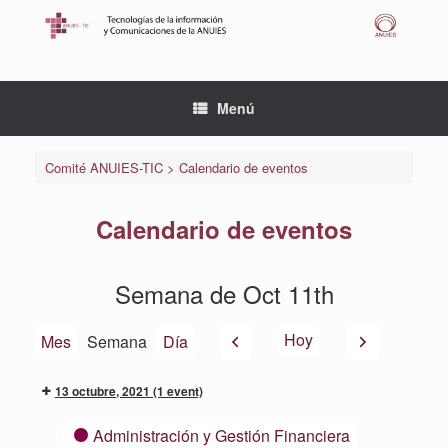
Saltar
al
contenido
Menú
Comité ANUIES-TIC
>
Calendario de eventos
Calendario de eventos
Semana de Oct 11th
Anterior
Siguiente
Hoy
Mes
Semana
Día
13 octubre, 2021
(1 event)
Categorías
Administración y Gestión Financiera