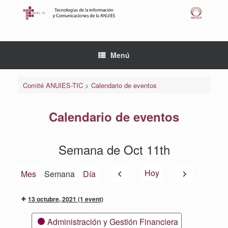
Saltar
al
contenido
Menú
Comité ANUIES-TIC
>
Calendario de eventos
Calendario de eventos
Semana de Oct 11th
Anterior
Siguiente
Hoy
Mes
Semana
Día
13 octubre, 2021
(1 event)
Categorías
Administración y Gestión Financiera