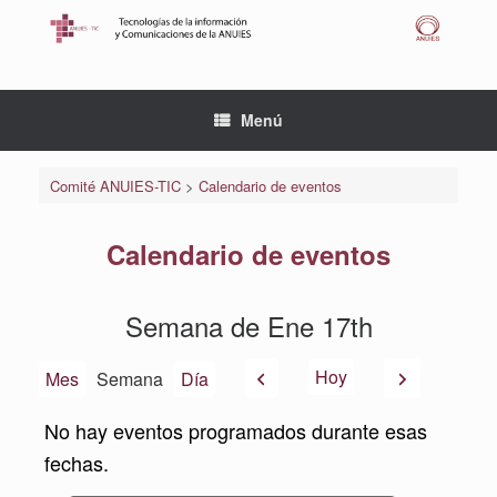
Saltar
al
contenido
Menú
Comité ANUIES-TIC
>
Calendario de eventos
Calendario de eventos
Semana de Ene 17th
Anterior
Siguiente
Hoy
Mes
Semana
Día
No hay eventos programados durante esas
fechas.