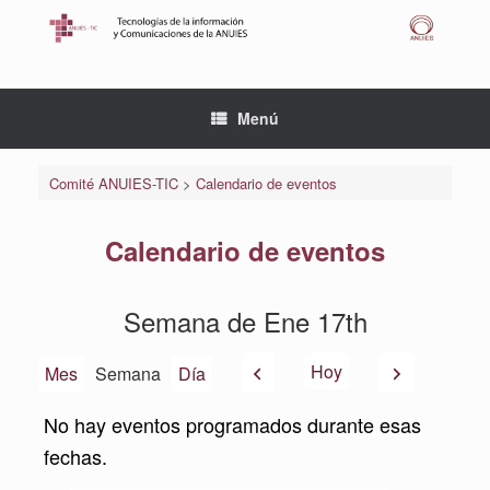
Saltar
al
contenido
Menú
Comité ANUIES-TIC
>
Calendario de eventos
Calendario de eventos
Semana de Ene 17th
Anterior
Siguiente
Hoy
Mes
Semana
Día
No hay eventos programados durante esas
fechas.