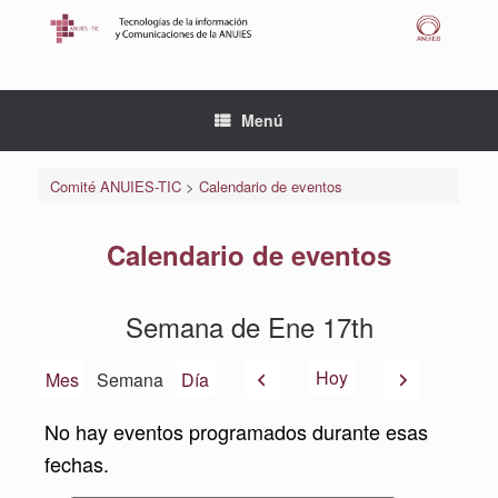
Saltar
al
contenido
Menú
Comité ANUIES-TIC
>
Calendario de eventos
Calendario de eventos
Semana de Ene 17th
Anterior
Siguiente
Hoy
Mes
Semana
Día
No hay eventos programados durante esas
fechas.