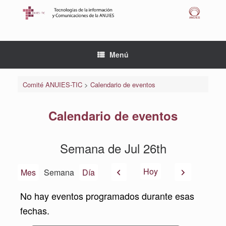
Saltar
al
contenido
Menú
Comité ANUIES-TIC
>
Calendario de eventos
Calendario de eventos
Semana de Jul 26th
Anterior
Siguiente
Hoy
Mes
Semana
Día
No hay eventos programados durante esas
fechas.