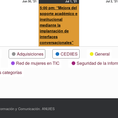
30
1
(1
Jun 30, '21
Jul 1, '21
Jul 2, '21
nio,
ent)
junio,
julio,
event)
5:00 pm: “Mejora del
21
2021
2021
soporte académico e
institucional
mediante la
implantación de
interfaces
conversacionales”
Adquisiciones
CEDIIES
General
Red de mujeres en TIC
Seguridad de la infor
s categorías
Información y Comunicación. ANUIES