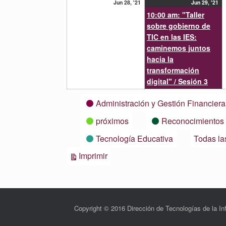
28
29
(1
Jun 28, '21
Jun 29, '21
junio,
ju
ev
10:00 am: "Taller
2021
20
sobre gobierno de
TIC en las IES:
caminemos juntos
hacia la
transformación
digital" / Sesión 3
Categorías
Administración y Gestión Financiera
próximos
Reconocimientos
Tecnología Educativa
Todas la
Vistas
Imprimir
Copyright © 2016 Dirección de Tecnologías de la 