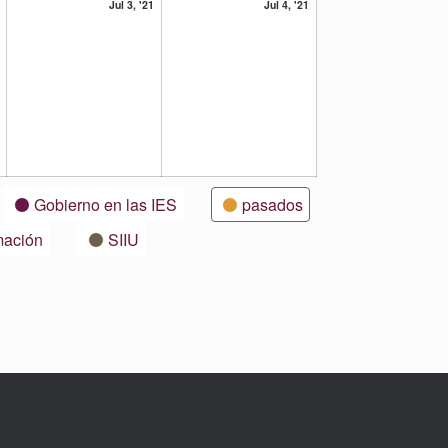
2
3
4
Jul 3, '21
Jul 4, '21
julio,
julio,
julio,
2021
2021
2021
Gobierno en las IES
pasados
mación
SIIU