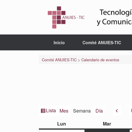
Saltar
al
contenido
Inicio
Comité ANUIES-TIC
Comité ANUIES-TIC
>
Calendario de eventos
Ver
Anteri
Lista
Mes
Semana
Día
como
lunes
martes
Lun
Mar