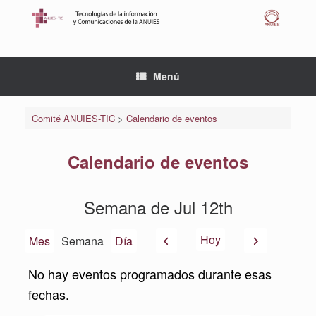
Saltar
al
contenido
Menú
Comité ANUIES-TIC
>
Calendario de eventos
Calendario de eventos
Semana de Jul 12th
Anterior
Siguiente
Hoy
Mes
Semana
Día
No hay eventos programados durante esas
fechas.